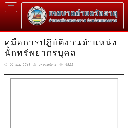
Toggle
navigation
คู่มือการปฏิบัติงานตำแหน่ง
นักทรัพยากรบุคล
03 เม.ย. 2568
by pilantana
4821