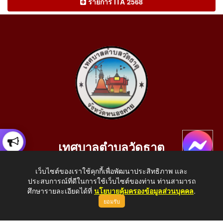
รายการ ITA 2568
เทศบาลตำบลวัดธาตุ
เลขที่ 205 หมู่ที่ 10 บ้านสร้างประทาย(บึงหนองคาย) ต.วัดธาตุ
เว็บไซต์ของเราใช้คุกกี้เพื่อพัฒนาประสิทธิภาพ และ
อ.เมือง จ.หนองคาย 43000
ประสบการณ์ที่ดีในการใช้เว็บไซต์ของท่าน ท่านสามารถ
โทรศัพท์: 042-414758 โทรสาร: 042-414759
ศึกษารายละเอียดได้ที่
นโยบายคุ้มครองข้อมูลส่วนบุคคล
.
ยอมรับ
E-Mail: saraban_05430110@dla.go.th