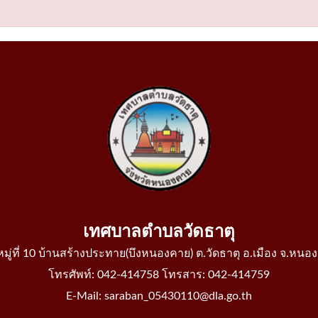
เทศบาลตำบลวัดธาตุ
 หมู่ที่ 10 บ้านสร้างประทาย(บึงหนองคาย) ต.วัดธาตุ อ.เมือง จ.หน
โทรศัพท์: 042-414758 โทรสาร: 042-414759
E-Mail: saraban_05430110@dla.go.th