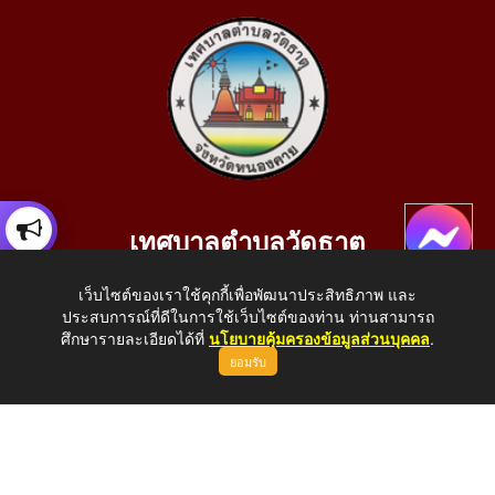
เทศบาลตำบลวัดธาตุ
เลขที่ 205 หมู่ที่ 10 บ้านสร้างประทาย(บึงหนองคาย) ต.วัดธาตุ
เว็บไซต์ของเราใช้คุกกี้เพื่อพัฒนาประสิทธิภาพ และ
อ.เมือง จ.หนองคาย 43000
ประสบการณ์ที่ดีในการใช้เว็บไซต์ของท่าน ท่านสามารถ
โทรศัพท์: 042-414758 โทรสาร: 042-414759
ศึกษารายละเอียดได้ที่
นโยบายคุ้มครองข้อมูลส่วนบุคคล
.
ยอมรับ
E-Mail: saraban_05430110@dla.go.th
Copyright © 2026 All Right Resive http://www.wattat.go.th