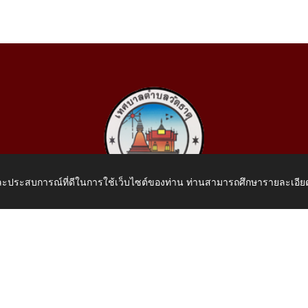
 และประสบการณ์ที่ดีในการใช้เว็บไซต์ของท่าน ท่านสามารถศึกษารายละเอียด
เทศบาลตำบลวัดธาตุ
 หมู่ที่ 10 บ้านสร้างประทาย(บึงหนองคาย) ต.วัดธาตุ อ.เมือง จ.หน
โทรศัพท์: 042-414758 โทรสาร: 042-414759
E-Mail: saraban_05430110@dla.go.th