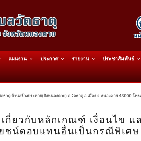
แผนงาน
ประกาศ
รายงาน
ประชาสัมพันธ์
ดธาตุ บ้านสร้างประทาย(บึงหนองคาย) ต.วัดธาตุ อ.เมือง จ.หนองคาย 43000 โท
ี่ยวกับหลักเกณฑ์ เงื่อนไข แ
ยชน์ตอบแทนอื่นเป็นกรณีพิเศษ