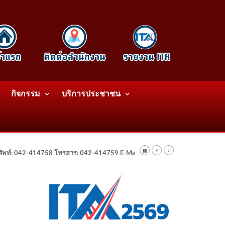
กิจกรรม
บริการประชาชน
รศัพท์: 042-414758 โทรสาร: 042-414759 E-Mail: wattatnk@gmail.com