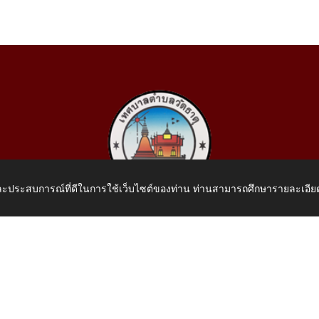
 และประสบการณ์ที่ดีในการใช้เว็บไซต์ของท่าน ท่านสามารถศึกษารายละเอียด
เทศบาลตำบลวัดธาตุ
 หมู่ที่ 10 บ้านสร้างประทาย(บึงหนองคาย) ต.วัดธาตุ อ.เมือง จ.หน
โทรศัพท์: 042-414758 โทรสาร: 042-414759
E-Mail: saraban_05430110@dla.go.th