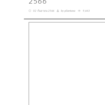
2566
02 กันยายน 2566
by pilantana
9,643