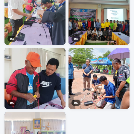
#3
#4
#5
#6