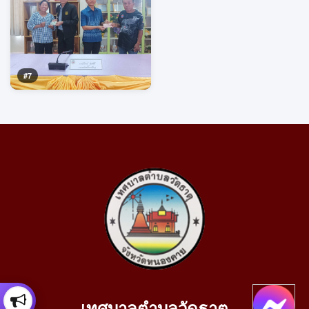
#7
เทศบาลตำบลวัดธาตุ