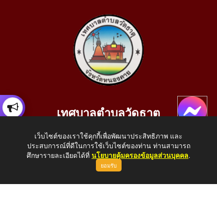
เทศบาลตำบลวัดธาตุ
เลขที่ 205 หมู่ที่ 10 บ้านสร้างประทาย(บึงหนองคาย) ต.วัดธาตุ
เว็บไซต์ของเราใช้คุกกี้เพื่อพัฒนาประสิทธิภาพ และ
อ.เมือง จ.หนองคาย 43000
ประสบการณ์ที่ดีในการใช้เว็บไซต์ของท่าน ท่านสามารถ
โทรศัพท์: 042-414758 โทรสาร: 042-414759
ศึกษารายละเอียดได้ที่
นโยบายคุ้มครองข้อมูลส่วนบุคคล
.
ยอมรับ
E-Mail: saraban_05430110@dla.go.th
Copyright © 2026 All Right Resive http://www.wattat.go.th