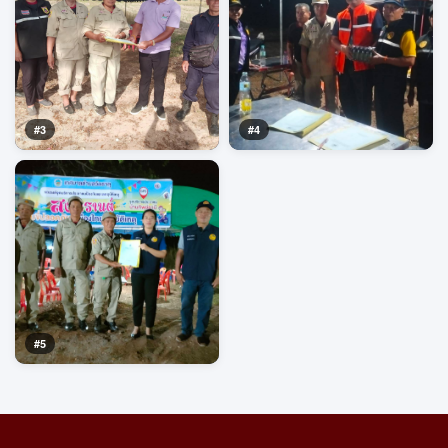
#3
#4
#5