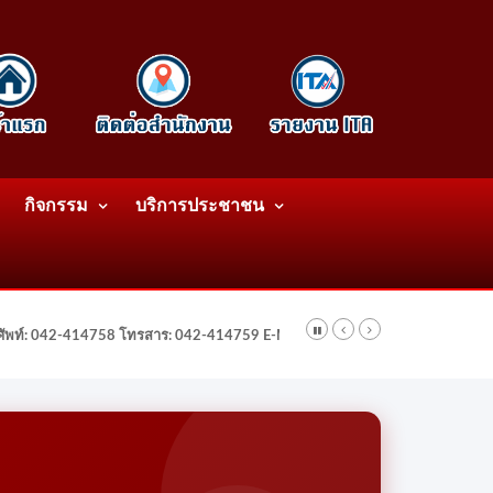
กิจกรรม
บริการประชาชน
รศัพท์: 042-414758 โทรสาร: 042-414759 E-Mail: wattatnk@gmail.com