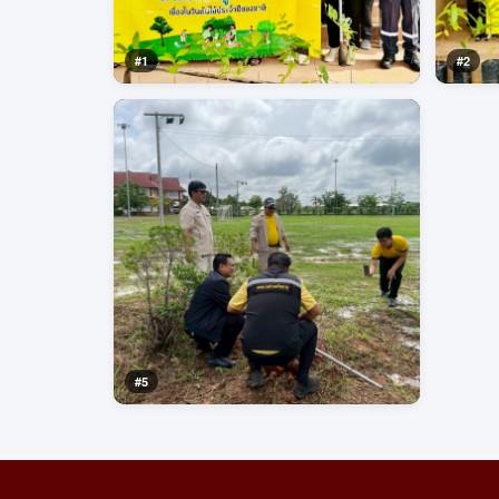
#1
#2
#5