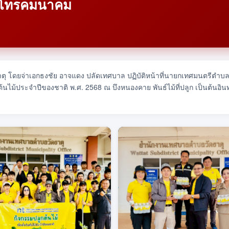
ับโทรคมนาคม
าตุ โดยจ่าเอกธงชัย อาจแดง ปลัดเทศบาล ปฏิบัติหน้าที่นายกเทศมนตรีตำบลวั
ต้นไม้ประจำปีของชาติ พ.ศ. 2568 ณ บึงหนองคาย พันธ์ไม้ที่ปลูก เป็นต้นอิ