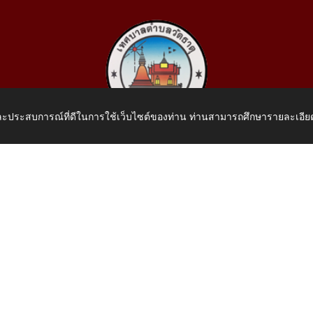
 และประสบการณ์ที่ดีในการใช้เว็บไซต์ของท่าน ท่านสามารถศึกษารายละเอียด
เทศบาลตำบลวัดธาตุ
 หมู่ที่ 10 บ้านสร้างประทาย(บึงหนองคาย) ต.วัดธาตุ อ.เมือง จ.หน
โทรศัพท์: 042-414758 โทรสาร: 042-414759
E-Mail: saraban_05430110@dla.go.th
.th