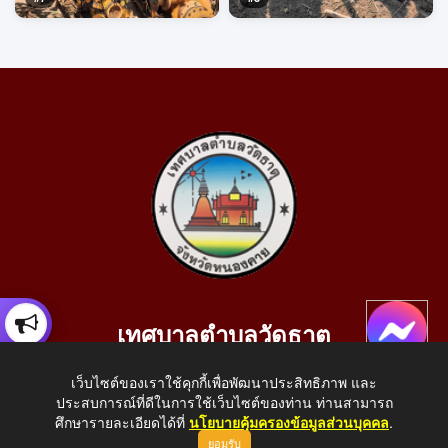
เทศบาลตำบลวัดธาตุ
เลขที่ 205 หมู่ที่ 10 บ้านสร้างประทาย(บึงหนองคาย) ต.วัดธาตุ
เว็บไซต์ของเราใช้คุกกี้เพื่อพัฒนาประสิทธิภาพ และ
อ.เมือง จ.หนองคาย 43000
ประสบการณ์ที่ดีในการใช้เว็บไซต์ของท่าน ท่านสามารถ
โทรศัพท์: 042-414758 โทรสาร: 042-414759
ศึกษารายละเอียดได้ที่
นโยบายคุ้มครองข้อมูลส่วนบุคคล
.
ยอมรับ
E-Mail: saraban_05430110@dla.go.th