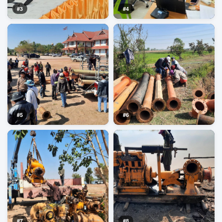
#3
#4
#5
#6
#7
#8