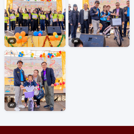
#5
#6
#7