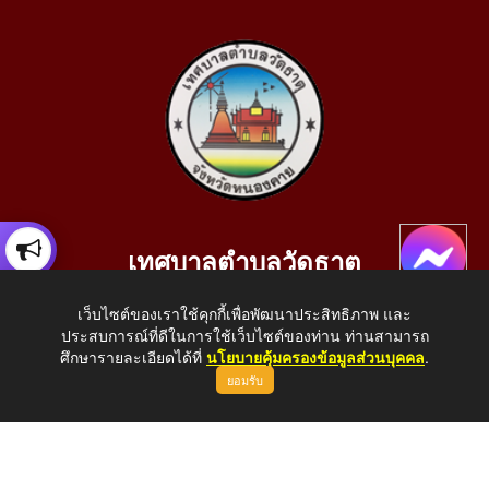
เทศบาลตำบลวัดธาตุ
เลขที่ 205 หมู่ที่ 10 บ้านสร้างประทาย(บึงหนองคาย) ต.วัดธาตุ
เว็บไซต์ของเราใช้คุกกี้เพื่อพัฒนาประสิทธิภาพ และ
อ.เมือง จ.หนองคาย 43000
ประสบการณ์ที่ดีในการใช้เว็บไซต์ของท่าน ท่านสามารถ
โทรศัพท์: 042-414758 โทรสาร: 042-414759
ศึกษารายละเอียดได้ที่
นโยบายคุ้มครองข้อมูลส่วนบุคคล
.
ยอมรับ
E-Mail: saraban_05430110@dla.go.th