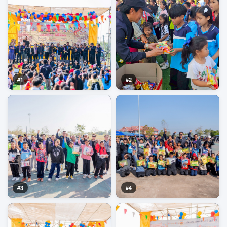
#1
#2
#3
#4