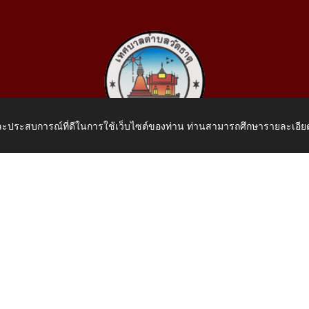
 และประสบการณ์ที่ดีในการใช้เว็บไซต์ของท่าน ท่านสามารถศึกษารายละเอียด
เทศบาลตำบลวัดธาตุ
 หมู่ที่ 10 บ้านสร้างประทาย(บึงหนองคาย) ต.วัดธาตุ อ.เมือง จ.หน
โทรศัพท์: 042-414758 โทรสาร: 042-414759
E-Mail: saraban_05430110@dla.go.th
.th