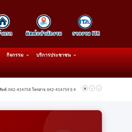
กิจกรรม
บริการประชาชน
รศัพท์: 042-414758 โทรสาร: 042-414759 E-Mail: wattatnk@gmail.com