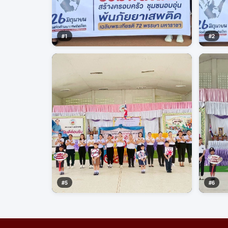
#1
#2
#5
#6