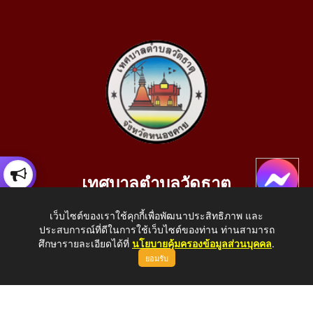
เทศบาลตำบลวัดธาตุ
เลขที่ 205 หมู่ที่ 10 บ้านสร้างประทาย(บึงหนองคาย) ต.วัดธาตุ
เว็บไซต์ของเราใช้คุกกี้เพื่อพัฒนาประสิทธิภาพ และ
อ.เมือง จ.หนองคาย 43000
ประสบการณ์ที่ดีในการใช้เว็บไซต์ของท่าน ท่านสามารถ
โทรศัพท์: 042-414758 โทรสาร: 042-414759
ศึกษารายละเอียดได้ที่
นโยบายคุ้มครองข้อมูลส่วนบุคคล
.
ยอมรับ
E-Mail: saraban_05430110@dla.go.th