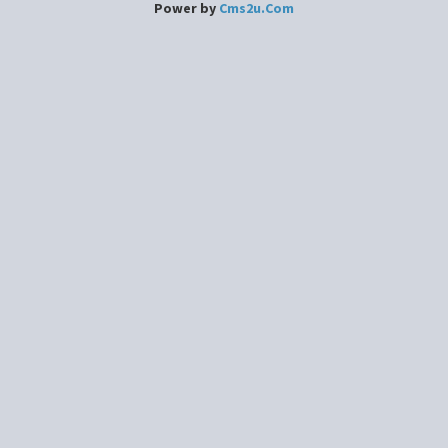
Power by
Cms2u.Com